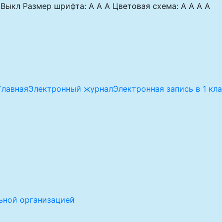
Выкл
Размер шрифта:
A
A
A
Цветовая схема:
A
A
A
A
Главная
Электронный журнал
Электронная запись в 1 кл
ьной организацией