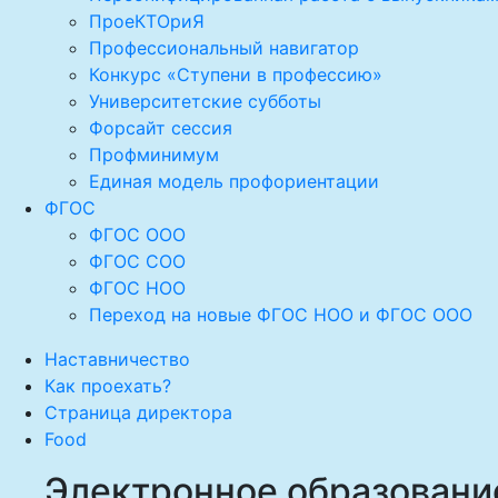
ПроеКТОриЯ
Профессиональный навигатор
Конкурс «Ступени в профессию»
Университетские субботы
Форсайт сессия
Профминимум
Единая модель профориентации
ФГОС
ФГОС ООО
ФГОС СОО
ФГОС НОО
Переход на новые ФГОС НОО и ФГОС ООО
Наставничество
Как проехать?
Страница директора
Food
Электронное образовани