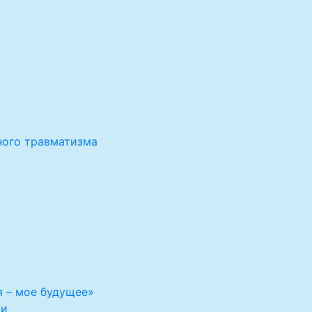
ного травматизма
я – мое будущее»
ми