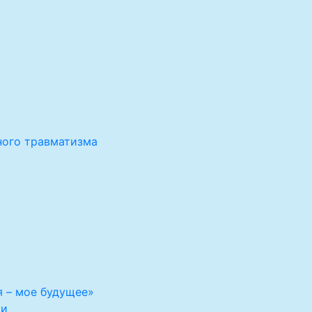
ного травматизма
я – мое будущее»
ми