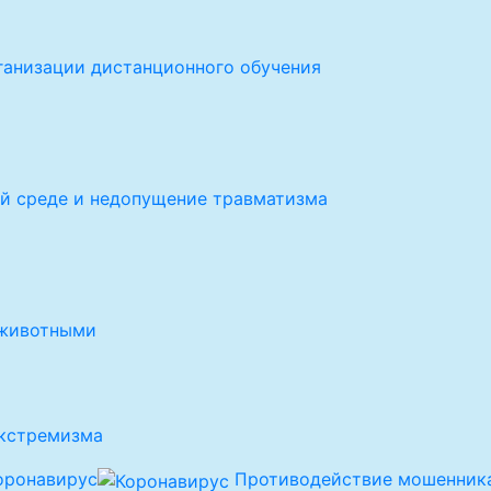
ганизации дистанционного обучения
й среде и недопущение травматизма
 животными
экстремизма
оронавирус
Противодействие мошенника