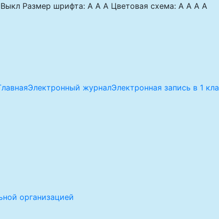
Выкл
Размер шрифта:
A
A
A
Цветовая схема:
A
A
A
A
Главная
Электронный журнал
Электронная запись в 1 кл
ьной организацией