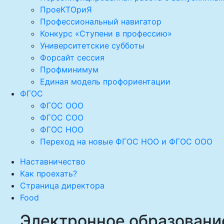
ПроеКТОриЯ
Профессиональный навигатор
Конкурс «Ступени в профессию»
Университетские субботы
Форсайт сессия
Профминимум
Единая модель профориентации
ФГОС
ФГОС ООО
ФГОС СОО
ФГОС НОО
Переход на новые ФГОС НОО и ФГОС ООО
Наставничество
Как проехать?
Страница директора
Food
Электронное образовани